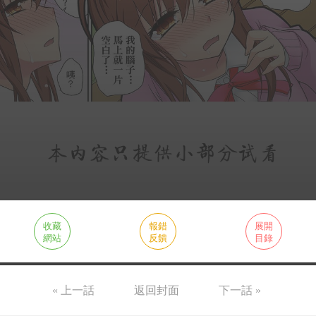
收藏
報錯
展開
網站
反饋
目錄
« 上一話
返回封面
下一話 »