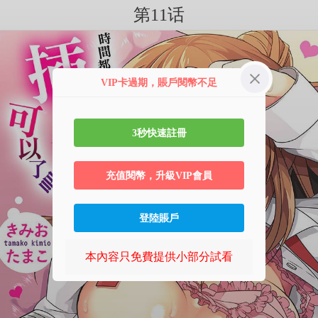
第11话
VIP卡過期，賬戶閱幣不足
3秒快速註冊
充值閱幣，升級VIP會員
登陸賬戶
本內容只免費提供小部分試看