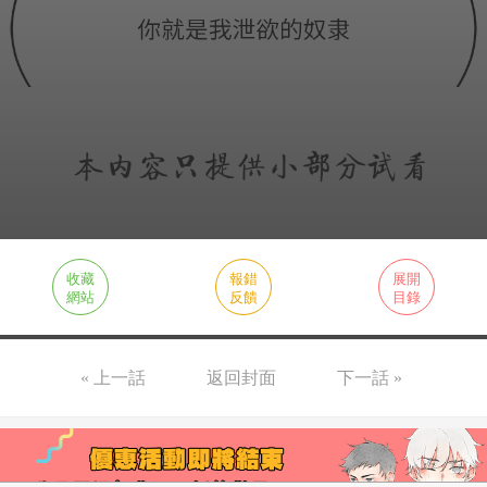
收藏
報錯
展開
網站
反饋
目錄
« 上一話
返回封面
下一話 »